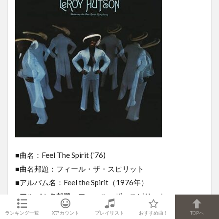
■曲名：Feel The Spirit (’76)
■曲名邦題：フィール・ザ・スピリット
■アルバム名：Feel the Spirit（1976年）
■アルバム名邦題：フィール・ザ・スピリット
■動画リンク：
「Feel The Spirit (’76)」
ランキング一覧
Xアカウント
プレイリスト
おすすめ曲！
TOPへ