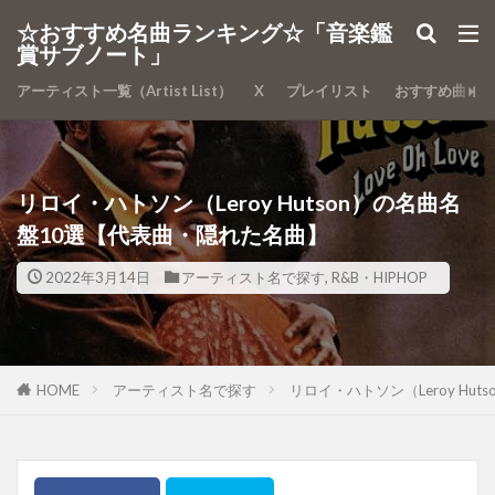
カテゴリー
☆おすすめ名曲ランキング☆「音楽鑑
賞サブノート」
アーティスト一覧（Artist List）
X
プレイリスト
おすすめ曲
検索
リロイ・ハトソン（Leroy Hutson）の名曲名
盤10選【代表曲・隠れた名曲】
2022年3月14日
アーティスト名で探す
,
R&B・HIPHOP
HOME
アーティスト名で探す
リロイ・ハトソン（Leroy Hu