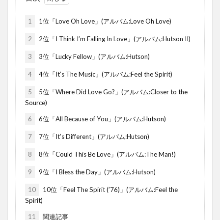
1
1位「Love Oh Love」(アルバム:Love Oh Love)
2
2位「I Think I’m Falling In Love」(アルバム:Hutson II)
3
3位「Lucky Fellow」(アルバム:Hutson)
4
4位「It’s The Music」(アルバム:Feel the Spirit)
5
5位「Where Did Love Go?」(アルバム:Closer to the
Source)
6
6位「All Because of You」(アルバム:Hutson)
7
7位「It’s Different」(アルバム:Hutson)
8
8位「Could This Be Love」(アルバム:The Man!)
9
9位「I Bless the Day」(アルバム:Hutson)
10
10位「Feel The Spirit (’76)」(アルバム:Feel the
Spirit)
11
関連記事