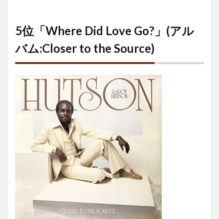
5位「Where Did Love Go?」(アル
バム:Closer to the Source)