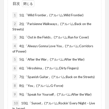
目次
1
1位「Wild Frontier」(アルバム:Wild Frontier)
2
2位「Parisienne Walkways」(アルバム:Back on the
Streets)
3
3位「Out in the Fields」(アルバム:Run for Cover)
4
4位「Always Gonna Love You」(アルバム:Corridors
of Power)
5
5位「After the War」(アルバム:After the War)
6
6位「Hiroshima」(アルバム:Dirty Fingers)
7
7位「Spanish Guitar」(アルバム:Back on the Streets)
8
8位「You」(アルバム:G-Force)
9
9位「Speak for Yourself」(アルバム:After the War)
10
10位「Sunset」(アルバム:Rockin’ Every Night – Live
in Japan)