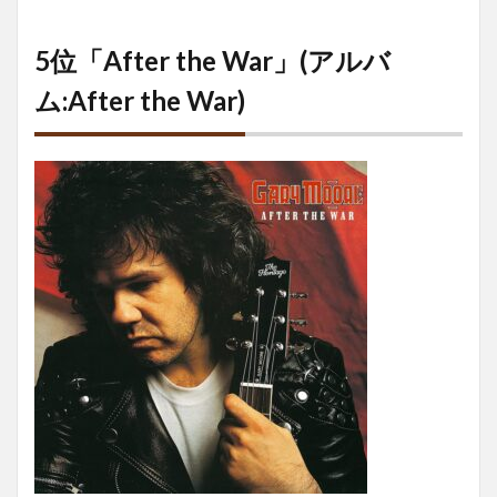
5位「After the War」(アルバ
ム:After the War)