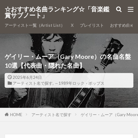
カテゴリー
☆おすすめ名曲ランキング☆「音楽鑑
賞サブノート」
アーティスト一覧（Artist List）
X
プレイリスト
おすすめ曲
検索
ゲイリー・ムーア（Gary Moore）の名曲名盤
10選【代表曲・隠れた名曲】
2025年6月24日
アーティスト名で探す
,
～1989年ロック・ポップス
HOME
アーティスト名で探す
ゲイリー・ムーア（Gary Mo