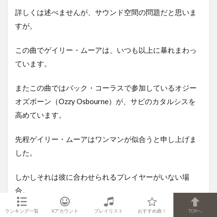
詳しくは述べませんが、サウンド空間の問題だと思いま
すが。
この曲でゲイリー・ムーアは、いつも以上に暴れまわっ
ています。
またこの曲ではバック・コーラスで参加しているオジー
オズボーン（Ozzy Osbourne）が、サビのカタルシスを
高めています。
先程ゲイリー・ムーアはワンマンが似合うと申し上げま
した。
しかしそれは彼に合わせられるプレイヤーがいない場
合。
ランキング一覧
Xアカウント
プレイリスト
おすすめ曲！
TOPへ
サッカーの神メッシはネイマールやスアレスなど、卓越