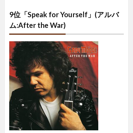
9位「Speak for Yourself」(アルバ
ム:After the War)