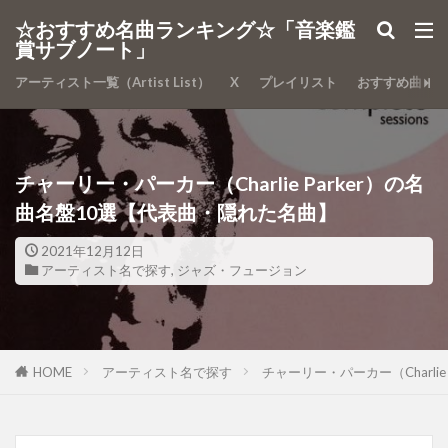
カテゴリー
☆おすすめ名曲ランキング☆「音楽鑑
賞サブノート」
アーティスト一覧（Artist List）
X
プレイリスト
おすすめ曲
検索
チャーリー・パーカー（Charlie Parker）の名
曲名盤10選【代表曲・隠れた名曲】
2021年12月12日
アーティスト名で探す
,
ジャズ・フュージョン
HOME
アーティスト名で探す
チャーリー・パーカー（Charli