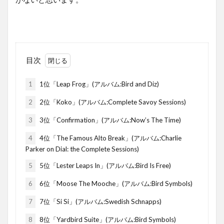
目次
1
1位「Leap Frog」(アルバム:Bird and Diz)
2
2位「Koko」(アルバム:Complete Savoy Sessions)
3
3位「Confirmation」(アルバム:Now’s The Time)
4
4位「The Famous Alto Break」(アルバム:Charlie
Parker on Dial: the Complete Sessions)
5
5位「Lester Leaps In」(アルバム:Bird Is Free)
6
6位「Moose The Mooche」(アルバム:Bird Symbols)
7
7位「Si Si」(アルバム:Swedish Schnapps)
8
8位「Yardbird Suite」(アルバム:Bird Symbols)