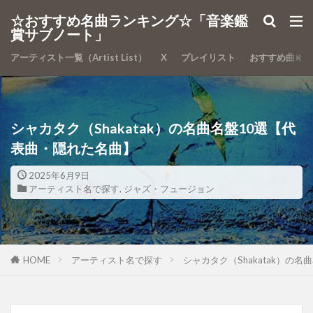
カテゴリー
☆おすすめ名曲ランキング☆「音楽鑑
賞サブノート」
アーティスト一覧（Artist List）
X
プレイリスト
おすすめ曲
検索
シャカタク（Shakatak）の名曲名盤10選【代
表曲・隠れた名曲】
2025年6月9日
アーティスト名で探す
,
ジャズ・フュージョン
HOME
アーティスト名で探す
シャカタク（Shakatak）の