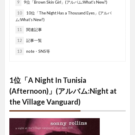
9
9位「Brown Skin Girl」(アルバム:What’s New?)
10
10位「The Night Has a Thousand Eyes」(アルバ
ム:What’s New?)
11
関連記事
12
記事一覧
13
note・SNS等
1位「A Night In Tunisia
(Afternoon)」(アルバム:Night at
the Village Vanguard)