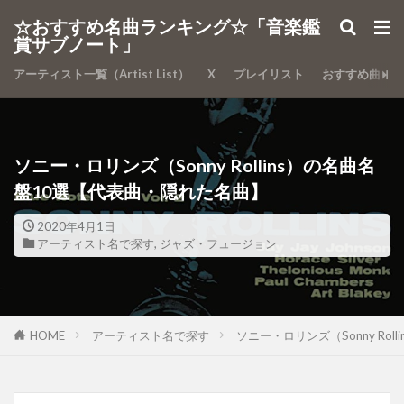
カテゴリー
☆おすすめ名曲ランキング☆「音楽鑑
賞サブノート」
アーティスト一覧（Artist List）
X
プレイリスト
おすすめ曲
検索
ソニー・ロリンズ（Sonny Rollins）の名曲名
盤10選【代表曲・隠れた名曲】
2020年4月1日
アーティスト名で探す
,
ジャズ・フュージョン
HOME
アーティスト名で探す
ソニー・ロリンズ（Sonny Ro