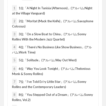
1
1位「A Night In Tunisia (Afternoon)」(アルバム:Night
at the Village Vanguard)
2
2位「Moritat (Mack the Knife)」(アルバム:Saxophone
Colossus)
3
3位「On a Slow Boat to China」(アルバム:Sonny
Rollins With the Modern Jazz Quartet)
4
4位「There’s No Business Like Show Business」(アル
バム:Work Time)
5
5位「Solitude」(アルバム:Way Out West)
6
6位「Way You Look Tonight」(アルバム:Thelonious
Monk & Sonny Rollins)
7
7位「I’ve Told Ev’ry Little Star」(アルバム:Sonny
Rollins and the Contemporary Leaders)
8
8位「You Stepped Out of a Dream」(アルバム:Sonny
Rollins, Vol.2)