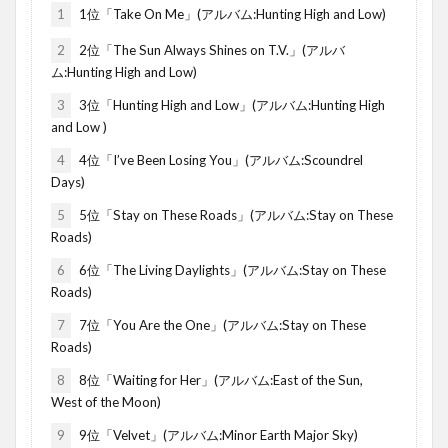
1
1位「Take On Me」(アルバム:Hunting High and Low)
2
2位「The Sun Always Shines on T.V.」(アルバ
ム:Hunting High and Low)
3
3位「Hunting High and Low」(アルバム:Hunting High
and Low )
4
4位「I’ve Been Losing You」(アルバム:Scoundrel
Days)
5
5位「Stay on These Roads」(アルバム:Stay on These
Roads)
6
6位「The Living Daylights」(アルバム:Stay on These
Roads)
7
7位「You Are the One」(アルバム:Stay on These
Roads)
8
8位「Waiting for Her」(アルバム:East of the Sun,
West of the Moon)
9
9位「Velvet」(アルバム:Minor Earth Major Sky)