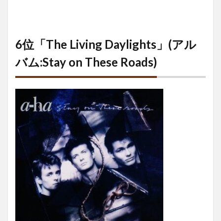
6位「The Living Daylights」(アル
バム:Stay on These Roads)