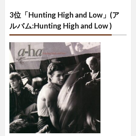
3位「Hunting High and Low」(ア
ルバム:Hunting High and Low )