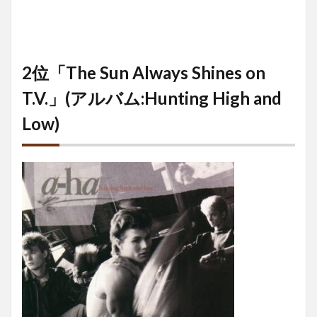
2位「The Sun Always Shines on
T.V.」(アルバム:Hunting High and
Low)