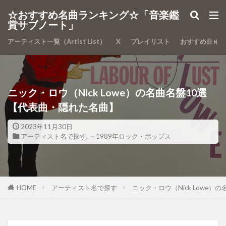
カテゴリー
☆おすすめ名曲ランキング☆「音楽鑑
賞サブノート」
アーティスト一覧（Artist List）
X
プレイリスト
おすすめ曲
検索
ニック・ロウ（Nick Lowe）の名曲名盤10選
【代表曲・隠れた名曲】
2023年11月30日
アーティスト名で探す
,
～1989年ロック・ポップス
HOME
アーティスト名で探す
ニック・ロウ（Nick Lowe