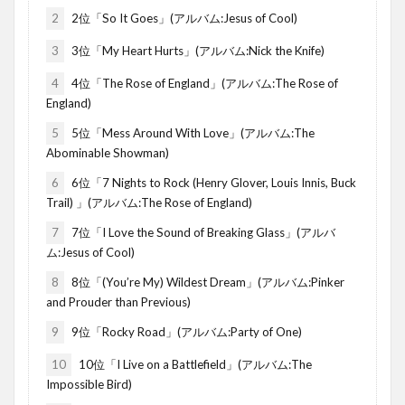
2
2位「So It Goes」(アルバム:Jesus of Cool)
3
3位「My Heart Hurts」(アルバム:Nick the Knife)
4
4位「The Rose of England」(アルバム:The Rose of
England)
5
5位「Mess Around With Love」(アルバム:The
Abominable Showman)
6
6位「7 Nights to Rock (Henry Glover, Louis Innis, Buck
Trail) 」(アルバム:The Rose of England)
7
7位「I Love the Sound of Breaking Glass」(アルバ
ム:Jesus of Cool)
8
8位「(You’re My) Wildest Dream」(アルバム:Pinker
and Prouder than Previous)
9
9位「Rocky Road」(アルバム:Party of One)
10
10位「I Live on a Battlefield」(アルバム:The
Impossible Bird)