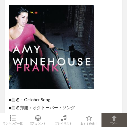
■曲名：October Song
■曲名邦題：オクトーバー・ソング
■アルバム名：Frank（2003年）
■アルバム名邦題：フランク
ランキング一覧
Xアカウント
プレイリスト
おすすめ曲！
TOPへ