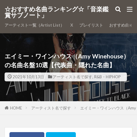
カテゴリー
☆おすすめ名曲ランキング☆「音楽鑑
賞サブノート」
アーティスト一覧（Artist List）
X
プレイリスト
おすすめ曲
検索
エイミー・ワインハウス（Amy Winehouse）
の名曲名盤10選【代表曲・隠れた名曲】
2021年10月13日
アーティスト名で探す
,
R&B・HIPHOP
HOME
アーティスト名で探す
エイミー・ワインハウス（Amy 