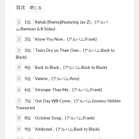
目次
1
1位「Rehab [Remix](featuring Jay Z)」(アルバ
ム:Remixes & B Sides)
2
2位「Know You Now」(アルバム:Frank)
3
3位「Tears Dry on Their Own」(アルバム:Back to
Black)
4
4位「Back to Black」(アルバム:Back to Black)
5
5位「Valerie」(アルバム:Amy)
6
6位「Stronger Than Me」(アルバム:Frank)
7
7位「Our Day Will Come」(アルバム:Lioness: Hidden
Treasures)
8
8位「October Song」(アルバム:Frank)
9
9位「Addicted」(アルバム:Back to Black)