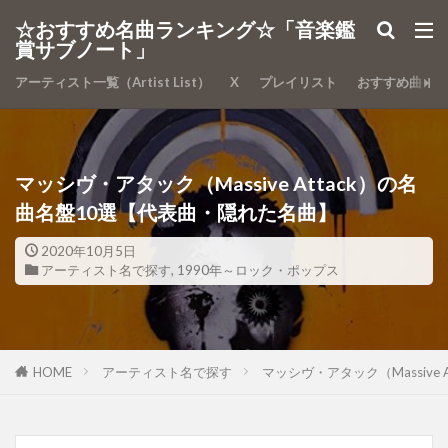
カテゴリー
☆おすすめ名曲ランキング☆「音楽鑑
賞サブノート」
アーティスト一覧（Artist List）
X
プレイリスト
おすすめ曲
検索
マッシヴ・アタック（Massive Attack）の名
曲名盤10選【代表曲・隠れた名曲】
2020年10月5日
アーティスト名で探す
,
1990年～ロック・ポップス
HOME
アーティスト名で探す
マッシヴ・アタック（Massive