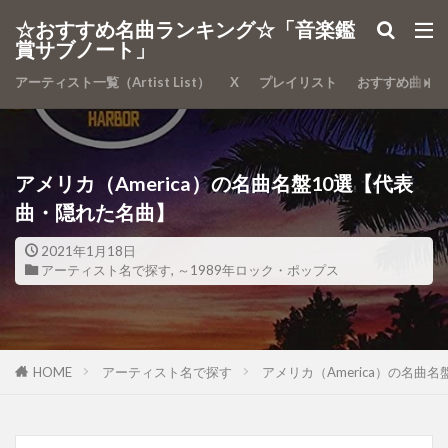
カテゴリー
☆おすすめ名曲ランキング☆「音楽鑑
賞サブノート」
アーティスト一覧（Artist List）
X
プレイリスト
おすすめ曲
検索
アメリカ（America）の名曲名盤10選【代表
曲・隠れた名曲】
2021年1月18日
アーティスト名で探す
,
～1989年ロック・ポップス
HOME
アーティスト名で探す
アメリカ（America）の名曲