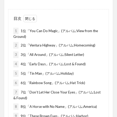
目次
1
1位「You Can Do Magic」(アルバム:View from the
Ground)
2
2位「Ventura Highway」(アルバム:Homecoming)
3
3位「All Around」(アルバム:Silent Letter)
4
4位「Early Days」(アルバム:Lost & Found)
5
5位「Tin Man」(アルバム:Holiday)
6
6位「Rainbow Song」(アルバム:Hat Trick)
7
7位「Don’t Let Her Close Your Eyes」(アルバム:Lost
& Found)
8
8位「A Horse with No Name」(アルバム:America)
9
9位「These Brown Eyes」(アルバム:Harbor)