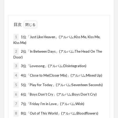
目次
1
1位「Just Like Heaven」(アルバム:Kiss Me, Kiss Me,
Kiss Me)
2
2位「In Between Days」(アルバム:The Head On The
Door)
3
3位「Lovesong」(アルバム:Disintegration)
4
4位「Close to Me(Closer Mix)」(アルバム:Mixed Up)
5
5位「Play for Today」(アルバム:Seventeen Seconds)
6
6位「Boys Don’t Cry」(アルバム:Boys Don’t Cry)
7
7位「Friday I’m in Love」(アルバム:Wish)
8
8位「Out of This World」(アルバム:Bloodflowers)