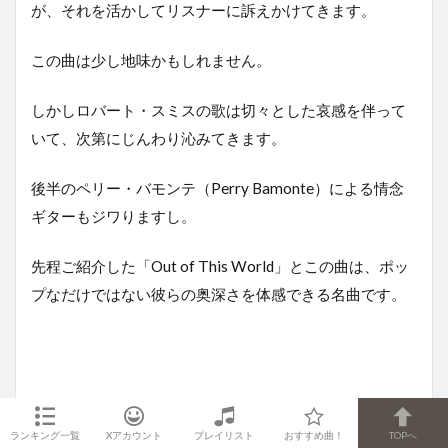
が、それを活かしてリスナーに訴えかけてきます。
この曲は少し地味かもしれません。
しかしロバート・スミスの歌は切々とした哀感を伴って
いて、次第にじんわり沁みてきます。
後半のペリー・バモンテ（Perry Bamonte）による情念
ギターもジワりますし。
先程ご紹介した「Out of This World」とこの曲は、ポッ
プなだけではない彼らの奥深さを体感できる名曲です。
10位「The Caterpillar」(アルバ
ランキング一覧
Xアカウント
プレイリスト
おすすめ曲！
TOPへ