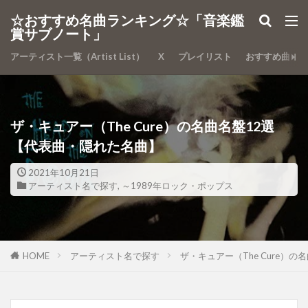
カテゴリー
☆おすすめ名曲ランキング☆「音楽鑑
賞サブノート」
アーティスト一覧（Artist List）
X
プレイリスト
おすすめ曲
検索
ザ・キュアー（The Cure）の名曲名盤12選
【代表曲・隠れた名曲】
2021年10月21日
アーティスト名で探す
,
～1989年ロック・ポップス
HOME
アーティスト名で探す
ザ・キュアー（The Cure）