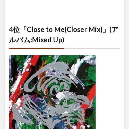
4位「Close to Me(Closer Mix)」(ア
ルバム:Mixed Up)